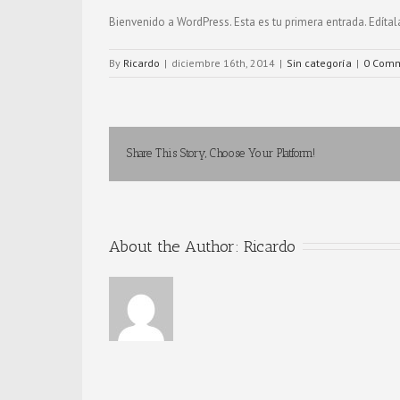
Bienvenido a WordPress. Esta es tu primera entrada. Edítala
By
Ricardo
|
diciembre 16th, 2014
|
Sin categoría
|
0 Com
Share This Story, Choose Your Platform!
About the Author: 
Ricardo