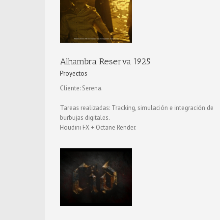
5
Ministerio del Tiempo
Proyectos
Alhambra Reserva 1925
Proyectos
Cliente: Serena.
Tareas realizadas: Tracking, simulación e integración de
burbujas digitales.
Houdini FX + Octane Render.
Historias para no dormir
Proyectos