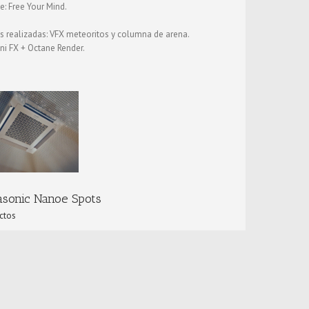
e: Free Your Mind.
s realizadas: VFX meteoritos y columna de arena.
ni FX + Octane Render.
asonic Nanoe Spots
ctos
e: User T-38.
s realizadas: Texturas e integración de burbujas 3D en
ios generales.
ni FX + Octane Render.