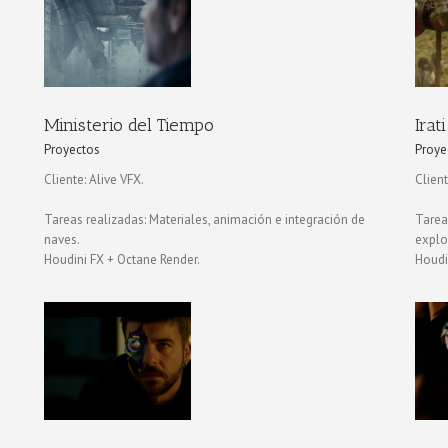
Irati
Proyectos
Ministerio del Tiempo
Irati
Proyectos
Proye
Cliente: Alive VFX.
Client
Tareas realizadas: Materiales, animación e integración de
Tarea
naves.
explo
Houdini FX + Octane Render.
Houdi
Leiva Videoclip
Proyectos