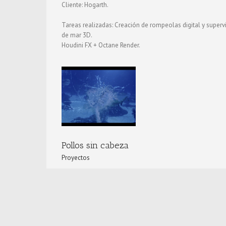
Cliente: Hogarth.
Tareas realizadas: Creación de rompeolas digital y superv
de mar 3D.
Houdini FX + Octane Render.
KH7 Spot
Proyectos
Pollos sin cabeza
Proyectos
Cliente: Alive VFX.
Tareas realizadas: Explosión de pecera digital (grietas, ag
peces).
Houdini FX + Octane Render.