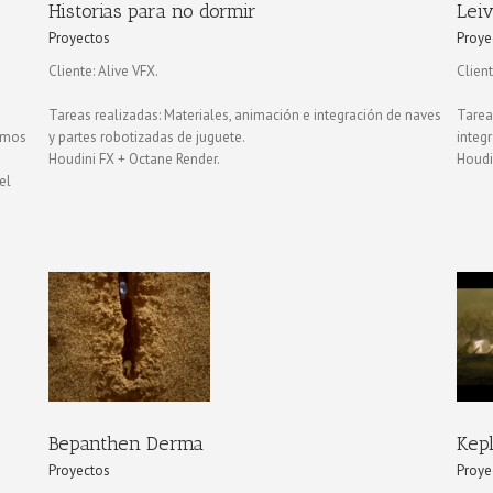
Historias para no dormir
Leiv
Proyectos
Proye
Cliente: Alive VFX.
Clien
Tareas realizadas: Materiales, animación e integración de naves
Tarea
humos
y partes robotizadas de juguete.
integ
Houdini FX + Octane Render.
Houdi
el
Kepler
Proyectos
Bepanthen Derma
Kep
Proyectos
Proye