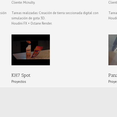
Cliente: Mcnulty.
Client
isión
Tareas realizadas: Creación de tierra seccionada digital con
Tarea
simulación de gota 3D.
Houdi
Houdini FX + Octane Render.
Panasonic Nanoe Spots
Proyectos
KH7 Spot
Pan
Proyectos
Proye
Cliente: SakuraVFX.
Client
ua y
Tareas realizadas: Creación de etiqueta 3D despegándose.
Tarea
Houdini FX + Octane Render.
espac
Houdi