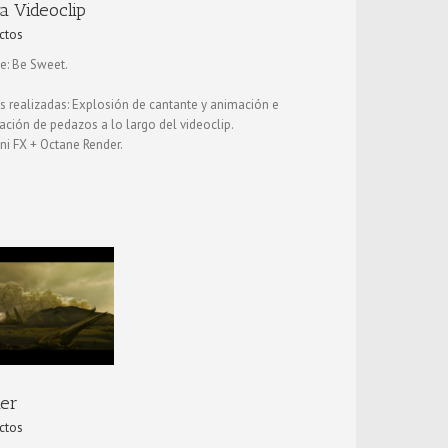
a Videoclip
ctos
te: Be Sweet.
s realizadas: Explosión de cantante y animación e
ración de pedazos a lo largo del videoclip.
ni FX + Octane Render.
ler
ctos