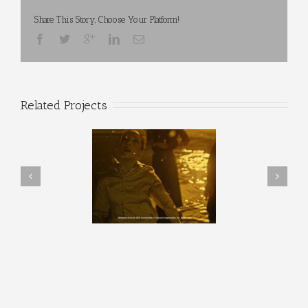
Share This Story, Choose Your Platform!
Related Projects
ambra Reserva 1925
Ministerio del Tiempo