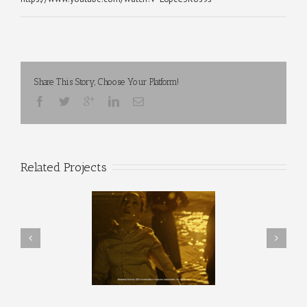
Share This Story, Choose Your Platform!
Related Projects
ambra Reserva 1925
Ministerio del Tiempo